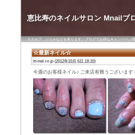
恵比寿のネイルサロン Mnailブ
スカルプ、ジェルなどを承ります。ブログでお得なキャンペーン
☆最新ネイル☆
m-nail.co.jp
(
2012年10月 6日 18:10
)
今週のお客様ネイル♪ ご来店有難うございます (#^